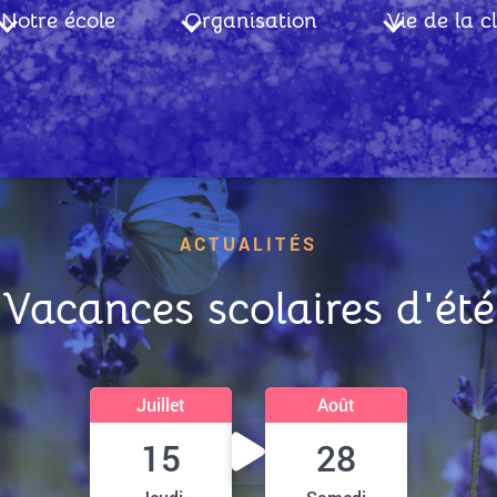
gation
Notre école
Organisation
Vie de la c
ipale
ACTUALITÉS
Vacances scolaires d'été
Juillet
Août
15
28