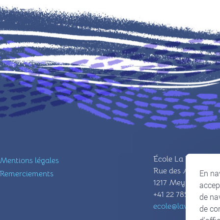
École La Voie Lact
Mentions légales
Rue des Arpenteur
En nav
Remerciements
1217 Meyrin
accept
+41 22 785 02 02
de nav
ecole@lavoielactee
de co